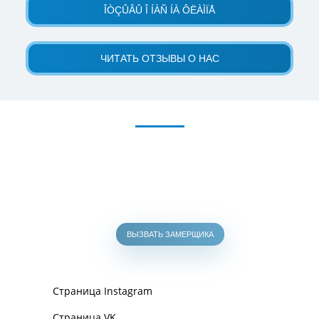
ÎÒÇÛÂÛ Î ÍÀÑ ÍÀ ÔËÀÌÏÅ
ЧИТАТЬ ОТЗЫВЫ О НАС
ВЫЗВАТЬ ЗАМЕРЩИКА
Страница Instagram
Страница VK